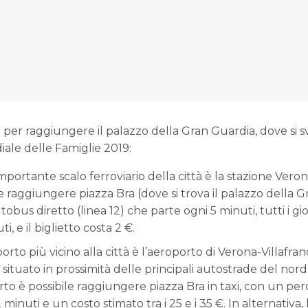
 per raggiungere il palazzo della Gran Guardia, dove si sv
ale delle Famiglie 2019:
importante scalo ferroviario della città è la stazione Ver
le raggiungere piazza Bra (dove si trova il palazzo della 
obus diretto (linea 12) che parte ogni 5 minuti, tutti i giorn
i, e il biglietto costa 2 €.
orto più vicino alla città è l’aeroporto di Verona-Villafranc
 situato in prossimità delle principali autostrade del nord I
rto è possibile raggiungere piazza Bra in taxi, con un per
2 minuti e un costo stimato tra i 25 e i 35 €. In alternativa,