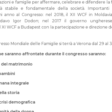
azioni e famiglie per affermare, celebrare e difendere la 
à stabile e fondamentale della società. Importanti 
i anno al Congresso: nel 2018, il XII WCF in Moldavia
ldavo Igor Dodon; nel 2017 il governo ungherese 
l XI WCF a Budapest con la partecipazione e direzione d
resso Mondiale delle Famiglie si terrà a Verona dal 29 al 
e saranno affrontate durante il congresso saranno:
a del matrimonio
i bambini
mana integrale
lla storia
crisi demografica
gnità della donna