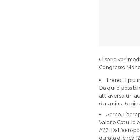
Ci sono vari modi
Congresso Mondi
Treno. Il più 
Da qui è possibi
attraverso un aut
dura circa 6 minut
Aereo. L’aerop
Valerio Catullo e
A22. Dall’aeropo
durata di circa 1