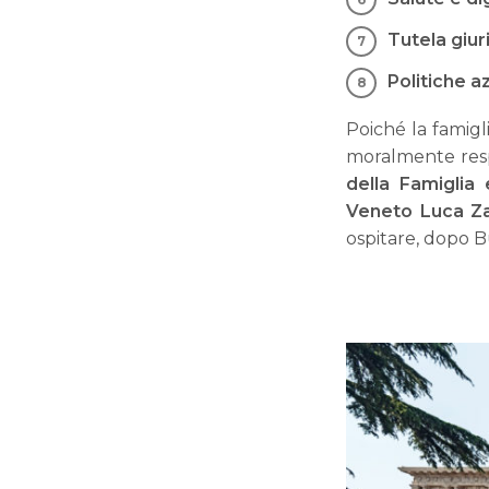
Tutela giur
Politiche az
Poiché la famigl
moralmente resp
della Famiglia
Veneto Luca Za
ospitare, dopo B