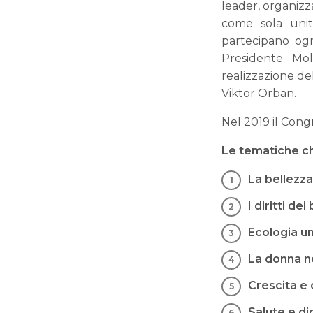
leader, organizz
come sola unit
partecipano ogn
Presidente Mo
realizzazione de
Viktor Orban.
Nel 2019 il Cong
Le tematiche ch
La bellezz
I diritti de
Ecologia u
La donna ne
Crescita e 
Salute e di