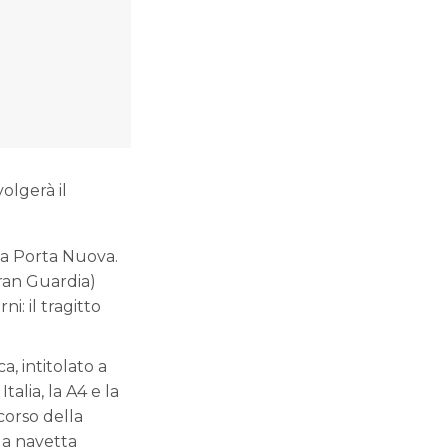
olgerà il
ona Porta Nuova.
Gran Guardia)
i: il tragitto
a, intitolato a
talia, la A4 e la
corso della
 la navetta