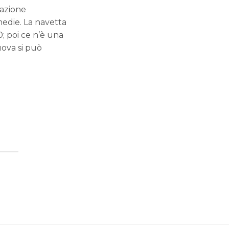
tazione
medie. La navetta
0; poi ce n’è una
uova si può